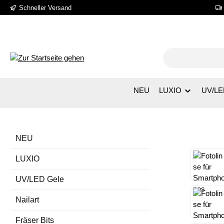
Schneller Versand
 Hauptinhalt springen
Zur Suche springen
Zur Hauptnavigation springen
NEU
LUXIO
UV/LE
NEU
Bildergale
LUXIO
UV/LED Gele
Nailart
Fräser Bits