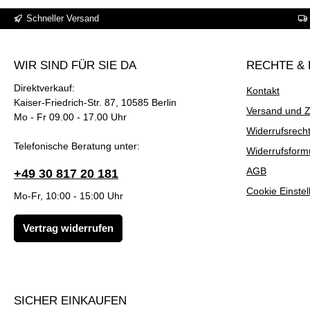
E
gl
Schneller Versand
M
e
A-
r
fr
WIR SIND FÜR SIE DA
RECHTE & 
ei
-
Direktverkauf:
Kontakt
la
Kaiser-Friedrich-Str. 87, 10585 Berlin
Versand und 
ng
Mo - Fr 09.00 - 17.00 Uhr
an
Widerrufsrech
ha
Telefonische Beratung unter:
Widerrufsform
lte
AGB
+49 30 817 20 181
nd
er
Cookie Einste
Mo-Fr, 10:00 - 15:00 Uhr
Gl
an
Vertrag widerrufen
z
-
pe
rf
ek
SICHER EINKAUFEN