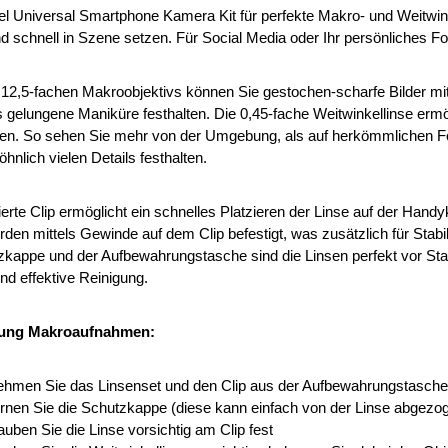
l Universal Smartphone Kamera Kit für perfekte Makro- und Weitwin
nd schnell in Szene setzen. Für Social Media oder Ihr persönliches F
12,5-fachen Makroobjektivs können Sie gestochen-scharfe Bilder mit 
 gelungene Maniküre festhalten. Die 0,45-fache Weitwinkellinse ermög
eren. So sehen Sie mehr von der Umgebung, als auf herkömmlichen F
nlich vielen Details festhalten.
ierte Clip ermöglicht ein schnelles Platzieren der Linse auf der Han
den mittels Gewinde auf dem Clip befestigt, was zusätzlich für Stabil
zkappe und der Aufbewahrungstasche sind die Linsen perfekt vor Sta
nd effektive Reinigung.
ung Makroaufnahmen:
ehmen Sie das Linsenset und den Clip aus der Aufbewahrungstasche
ernen Sie die Schutzkappe (diese kann einfach von der Linse abgezo
uben Sie die Linse vorsichtig am Clip fest