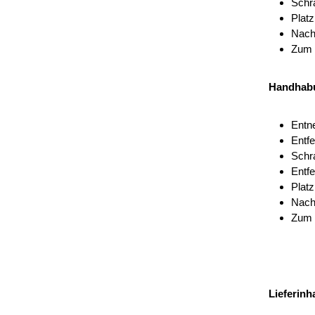
Schra
Platz
Nach
Zum S
Handhabu
Entn
Entf
Schra
Entf
Platz
Nach 
Zum S
Lieferinha