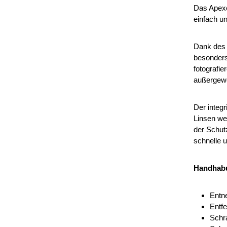
Das Apexe
einfach u
Dank des 
besonders
fotografi
außergewöh
Der integr
Linsen wer
der Schut
schnelle u
Handhab
Entn
Entf
Schra