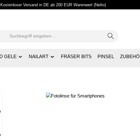
Kostenloser Versand in DE ab 200 EUR Warenwert (Netto)
D GELE
NAILART
FRÄSER BITS
PINSEL
ZUBEHÖ
rie überspringen