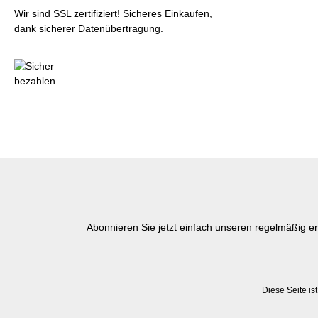
t
Wir sind SSL zertifiziert! Sicheres Einkaufen,
fü
dank sicherer Datenübertragung.
r
Pi
g
m
en
te
-
oh
ne
In
hi
bit
io
Abonnieren Sie jetzt einfach unseren regelmäßig e
ns
sc
hi
ch
Diese Seite i
t