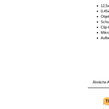
12,5
0,45x
Obje
Schu
Clip-
Mikr
Aufb
Ähnliche A
Produk
T