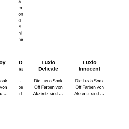
oy
D
Luxio
Luxio
ia
Delicate
Innocent
m
Soak
-
Die Luxio Soak
Die Luxio Soak
o
 von
pe
Off Farben von
Off Farben von
n
d zu
rf
Akzéntz sind zu
Akzéntz sind zu
d
l,
ek
100% Gel,
100% Gel,
S
rei
te
ablösbar, frei
ablösbar, frei
hi
r
von
von
n
teln
N
Lösungsmitteln
Lösungsmitteln
e-
tern
as
und begeistern
und begeistern
O