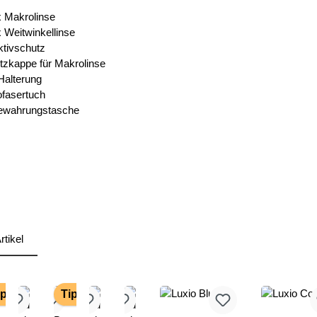
x Makrolinse
 Weitwinkellinse
ktivschutz
tzkappe für Makrolinse
Halterung
ofasertuch
ewahrungstasche
rtikel
tgalerie überspringen
ipp
Tipp